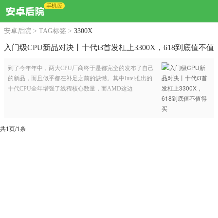
安卓后院
>
TAG标签
>
3300X
入门级CPU新品对决丨十代i3首发杠上3300X，618到底值不值
得买
到了今年年中，两大CPU厂商终于是都完全的发布了自己
的新品，而且似乎都在补足之前的缺憾。其中Intel推出的
十代CPU全年增强了线程核心数量，而AMD这边
共1页/1条