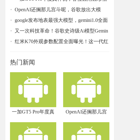
OpenAI还搁那儿宫斗呢，谷歌放出大模
型，全面超
google发布地表最强大模型，gemini1.0全面
碾压至g
又一次科技革命！谷歌史诗级Ai模型Gemin
i，能像人
红米K70外观参数配置全面曝光！这一代红
米K70系
热门新闻
一加GT5 Pro年度真
OpenAI还搁那儿宫