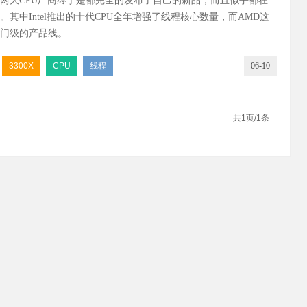
两大CPU厂商终于是都完全的发布了自己的新品，而且似乎都在
值得买
。其中Intel推出的十代CPU全年增强了线程核心数量，而AMD这
门级的产品线。
3300X
CPU
线程
06-10
共1页/1条