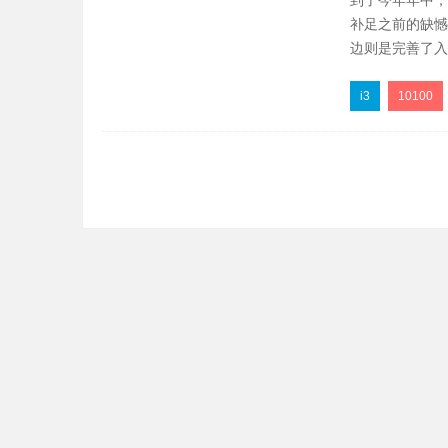
到了今年年中，
到底值不
补足之前的缺憾
边则是完善了入
i3
10100