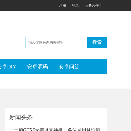
注册
登录
商务合作
搜索
安卓DIY
安卓源码
安卓问答
新闻头条
一加GT5 Pro年度真神机，各位且用且珍惜