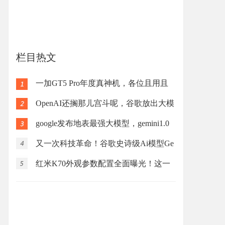
栏目热文
一加GT5 Pro年度真神机，各位且用且
珍惜
OpenAI还搁那儿宫斗呢，谷歌放出大模
型，全面超
google发布地表最强大模型，gemini1.0
全面碾压至g
又一次科技革命！谷歌史诗级Ai模型Ge
mini，能像人
红米K70外观参数配置全面曝光！这一
代红米K70系