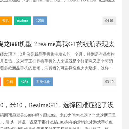
求极致，很符合realme的Slogan，“DARE TO LEAP”敢越级这
天玑
realme
1200
04-01
龙888机型？realme真我GT的续航表现太
经发现了，3月份是新品手机集中发布的一个月，特别是有很多旗
月登场，这对于正打算换手机的人来说既是个好消息又是个坏消
着多款新品手机的登场，消费者的可选择性也大大增多，这样一
到适合自己的手机。
手机
续航
系统优化
03-10
K40，米10，RealmeGT，选择困难症犯了没
码圈话题就是K40好吗？跟K30s、米10之间怎么选？当然这两天又
e GT，所以一并说一说至于那什么搞18G内存的营销鬼才游戏手机红