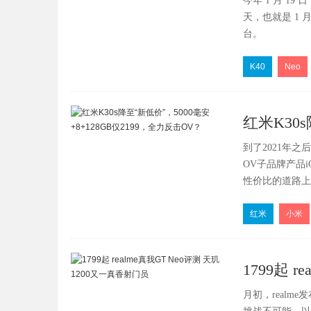
今年 1 月 19
天，也就是 1 月
台。
K40
Neo
红米K30s
到了2021年之
2199，
OV子品牌产品i
性价比的道路上
难免也会有顶不
红米
小米
1799起 
月初，real
门员