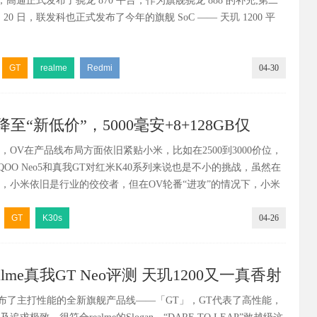
 日，高通正式发布了骁龙 870 平台，作为旗舰骁龙 888 的补充;第二
 20 日，联发科也正式发布了今年的旗舰 SoC —— 天玑 1200 平
GT
realme
Redmi
04-30
降至“新低价”，5000毫安+8+128GB仅
后，OV在产品线布局方面依旧紧贴小米，比如在2500到3000价位，
全力反击OV？
QOO Neo5和真我GT对红米K40系列来说也是不小的挑战，虽然在
，小米依旧是行业的佼佼者，但在OV轮番“进攻”的情况下，小米
住的时候。
GT
K30s
04-26
realme真我GT Neo评测 天玑1200又一真香射
me发布了主打性能的全新旗舰产品线——「GT」，GT代表了高性能，