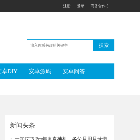
注册
登录
商务合作
搜索
安卓DIY
安卓源码
安卓问答
新闻头条
一加GT5 Pro年度真神机，各位且用且珍惜