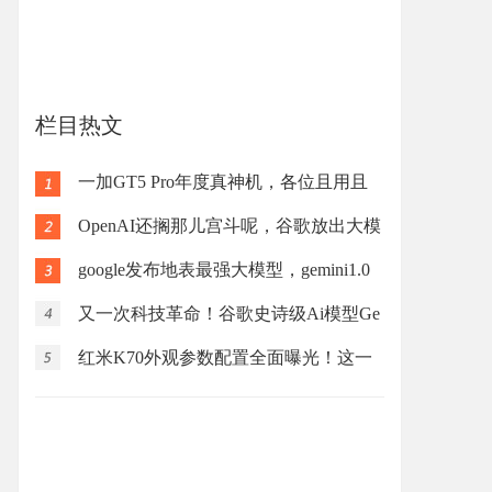
栏目热文
一加GT5 Pro年度真神机，各位且用且
珍惜
OpenAI还搁那儿宫斗呢，谷歌放出大模
型，全面超
google发布地表最强大模型，gemini1.0
全面碾压至g
又一次科技革命！谷歌史诗级Ai模型Ge
mini，能像人
红米K70外观参数配置全面曝光！这一
代红米K70系