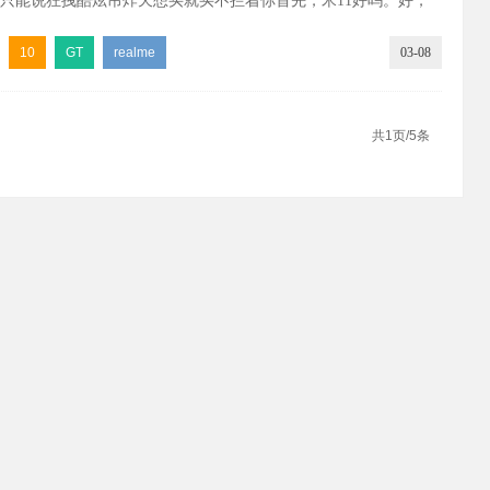
只能说狂拽酷炫吊炸天想买就买不拦着你首先，米11好吗。好，
们直接pass。
10
GT
realme
03-08
共1页/5条