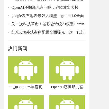
OpenAI还搁那儿宫斗呢，谷歌放出大模
型，全面超
google发布地表最强大模型，gemini1.0全面
碾压至g
又一次科技革命！谷歌史诗级Ai模型Gemin
i，能像人
红米K70外观参数配置全面曝光！这一代红
米K70系
热门新闻
一加GT5 Pro年度真
OpenAI还搁那儿宫