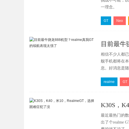
挑战不可能，以及追
一理念。
GT
Neo
目前最牛骁
相信不少人都已
强了
舰手机都将在本
息。好消息是随
来大家更容易买
realme
GT
K30S，
最近最热门的数
出了个realm