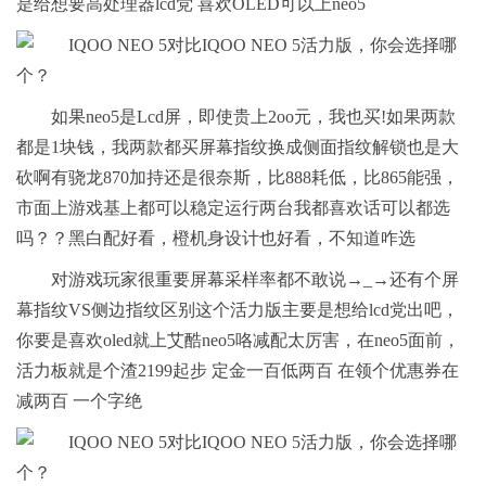
是给想要高处理器lcd党 喜欢OLED可以上neo5
如果neo5是Lcd屏，即使贵上2oo元，我也买!如果两款
都是1块钱，我两款都买屏幕指纹换成侧面指纹解锁也是大
砍啊有骁龙870加持还是很奈斯，比888耗低，比865能强，
市面上游戏基上都可以稳定运行两台我都喜欢话可以都选
吗？？黑白配好看，橙机身设计也好看，不知道咋选
对游戏玩家很重要屏幕采样率都不敢说→_→还有个屏
幕指纹VS侧边指纹区别这个活力版主要是想给lcd党出吧，
你要是喜欢oled就上艾酷neo5咯减配太厉害，在neo5面前，
活力板就是个渣2199起步 定金一百低两百 在领个优惠券在
减两百 一个字绝