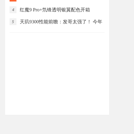
红魔9 Pro+氘锋透明银翼配色开箱
天玑9300性能前瞻：发哥太强了！ 今年
最让人兴奋