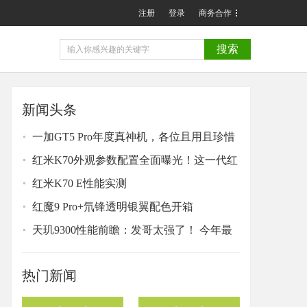
注册
登录
商务合作
搜索
新闻头条
一加GT5 Pro年度真神机，各位且用且珍惜
红米K70外观参数配置全面曝光！这一代红
米K70系
红米K70 E性能实测
红魔9 Pro+氘锋透明银翼配色开箱
天玑9300性能前瞻：发哥太强了！ 今年最
让人兴奋
热门新闻