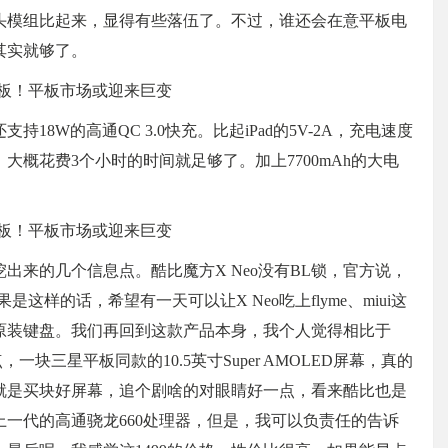
头模组比起来，显得有些落伍了。不过，谁还会在意平板电
其实就够了。
持18W的高通QC 3.0快充。比起iPad的5V-2A，充电速度
概花费3个小时的时间就足够了。加上7700mAh的大电
出来的几个信息点。酷比魔方X Neo没有BL锁，官方说，
样的话，希望有一天可以让X Neo吃上flyme、miui这
原装键盘。我们再回到这款产品本身，我个人觉得相比于
一块三星平板同款的10.5英寸Super AMOLED屏幕，真的
就是买块好屏幕，追个剧啥的对眼睛好一点，看来酷比也是
一代的高通骁龙660处理器，但是，我可以负责任的告诉