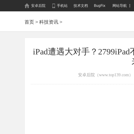
安卓后院
手机站
技术文档
BugFix
网站导航
首页
>
科技资讯
>
iPad遭遇大对手？2799i
安卓后院（www.top139.com）